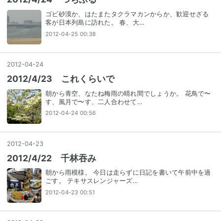
ゴビ砂漠か、はたまたタクラマカンからか、歓迎せざる
客が日本列島に訪れた。 春、大…
2012-04-25 00:38
2012
-
04
-
24
2012/4/23 これくらいで
朝から青空、なたね梅雨の晴れ間でしょうか。 花鳥で〜
す、風月で〜す、二人合わせて…
2012-04-24 00:56
2012
-
04
-
23
2012/4/22 千林吞み
朝から雨模様。 今日は走らずに日記を書いて午前中を過
ごす。 テキサスレンジャーズ…
2012-04-23 00:51