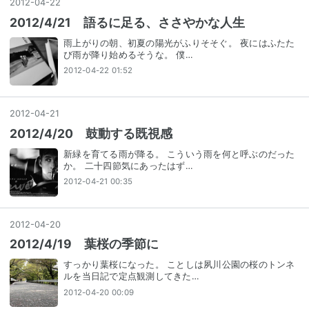
2012
-
04
-
22
2012/4/21 語るに足る、ささやかな人生
雨上がりの朝、初夏の陽光がふりそそぐ。 夜にはふたた
び雨が降り始めるそうな。 僕…
2012-04-22 01:52
2012
-
04
-
21
2012/4/20 鼓動する既視感
新緑を育てる雨が降る。 こういう雨を何と呼ぶのだった
か。 二十四節気にあったはず…
2012-04-21 00:35
2012
-
04
-
20
2012/4/19 葉桜の季節に
すっかり葉桜になった。 ことしは夙川公園の桜のトンネ
ルを当日記で定点観測してきた…
2012-04-20 00:09