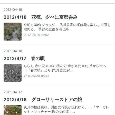
2012
-
04
-
19
2012/4/18 花筏、夕べに京都呑み
今朝も30分ジョッグ。 夙川公園の桜は花を散らし川面を
埋める。 季節の主役を演じ終…
2012-04-19 10:52
2012
-
04
-
18
2012/4/17 春の唄
ららら 赤い花束 車に積んで 春が来た来た 丘から街へ
（『春の唄』より 作詞 喜志邦…
2012-04-18 00:43
2012
-
04
-
17
2012/4/16 グローサリーストアの娘
夙川の桜は葉桜、川面に花筏が流れゆく。 …『マーガレ
ット・サッチャー 鉄の女の涙』…